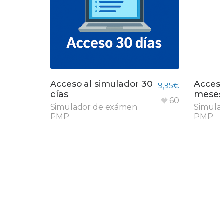
Acceso al simulador 30
Acces
9,95
€
días
mese
60
Simulador de exámen
Simul
PMP
PMP