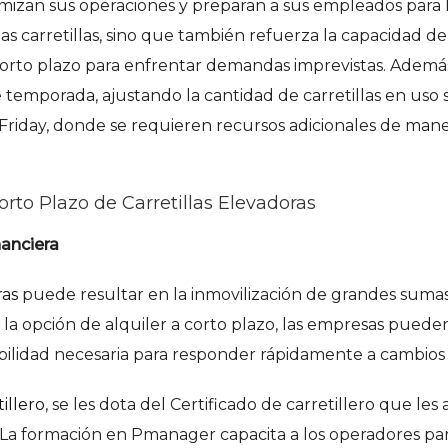
zan sus operaciones y preparan a sus empleados para lo
as carretillas, sino que también refuerza la capacidad 
a corto plazo para enfrentar demandas imprevistas. Además
e temporada, ajustando la cantidad de carretillas en u
riday, donde se requieren recursos adicionales de maner
orto Plazo de Carretillas Elevadoras
nanciera
ras
puede resultar en la inmovilización de grandes sumas
n la opción de alquiler a corto plazo, las empresas puede
xibilidad necesaria para responder rápidamente a cambio
illero
, se les dota del Certificado de carretillero que le
 La formación en Pmanager capacita a los operadores par